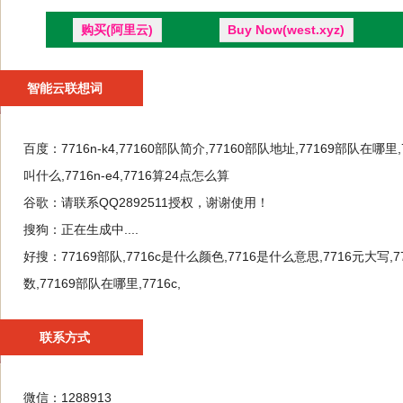
购买(阿里云)
Buy Now(west.xyz)
智能云联想词
百度：
7716n-k4,77160部队简介,77160部队地址,77169部队在哪里
叫什么,7716n-e4,7716算24点怎么算
谷歌：
请联系QQ2892511授权，谢谢使用！
搜狗：
正在生成中....
好搜：
77169部队,7716c是什么颜色,7716是什么意思,7716元大写,77
数,77169部队在哪里,7716c,
联系方式
微信：1288913